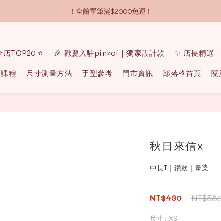
！全館單筆滿$2000免運！
 全店TOP20 ⭐️
🎉 歡慶入駐pinkoi｜獨家設計款
✨ 店長精選
及課程
尺寸測量方法
手型參考
門市資訊
部落格首頁
關
秋日來信x
中長T｜鑽款｜暈染
NT$430
NT$58
尺寸
: XS