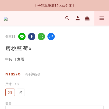
！全館單筆滿$2000免運！
分享到
蜜桃藍莓x
中長T｜漸層
NT$270
NT$420
尺寸
: XS
XS
M
數量