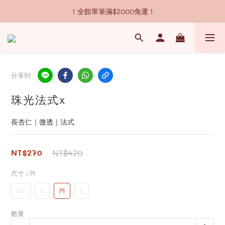
！全館單筆滿$2000免運！
分享到
珠光法式x
長杏仁｜微透｜法式
NT$270
NT$420
尺寸
: M
XS
S
M
L
數量