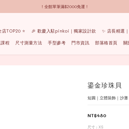
！全館單筆滿$2000免運！
 全店TOP20 ⭐️
🎉 歡慶入駐pinkoi｜獨家設計款
✨ 店長精選
及課程
尺寸測量方法
手型參考
門市資訊
部落格首頁
關
鎏金珍珠貝
短圓｜立體裝飾｜沙灘
NT$480
尺寸
: XS