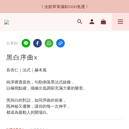
！全館單筆滿$2000免運！
分享到
黑白序曲x
長杏仁｜法式｜赫本風
純淨裸透底色，勾勒俐落黑法式線條，
以極簡點綴，描繪出低調卻充滿力量的樂章。
黑與白的對話，如同序曲的前奏，
既神秘又優雅，讓你的每一次伸手，
都成為最動人的開場白。